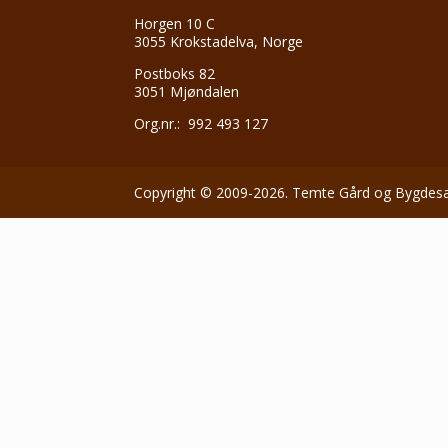
Horgen 10 C
3055 Krokstadelva, Norge
Postboks 82
3051 Mjøndalen
Org.nr.: 992 493 127
Copyright © 2009-2026. Temte Gård og Bygdesaml