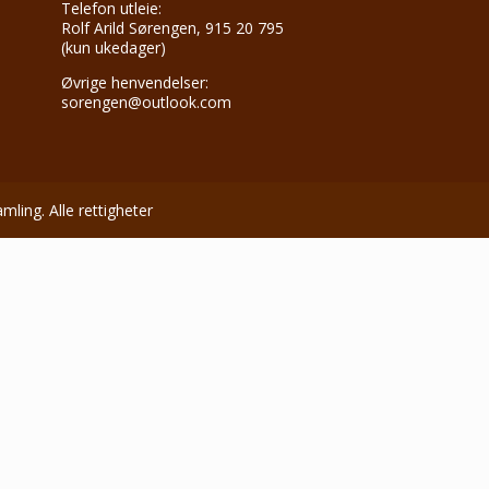
Telefon utleie:
Rolf Arild Sørengen, 915 20 795
(kun ukedager)
Øvrige henvendelser:
sorengen@outlook.com
ing. Alle rettigheter