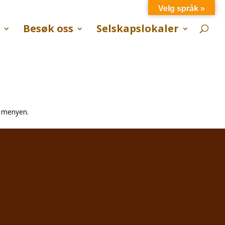
Velg språk »
Besøk oss
Selskapslokaler
k menyen.