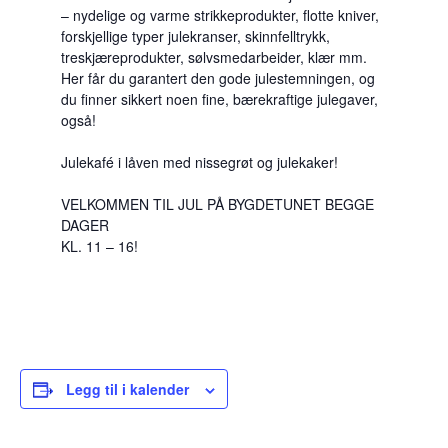
– nydelige og varme strikkeprodukter, flotte kniver,
forskjellige typer julekranser, skinnfelltrykk,
treskjæreprodukter, sølvsmedarbeider, klær mm.
Her får du garantert den gode julestemningen, og
du finner sikkert noen fine, bærekraftige julegaver,
også!
Julekafé i låven med nissegrøt og julekaker!
VELKOMMEN TIL JUL PÅ BYGDETUNET BEGGE
DAGER
KL. 11 – 16!
Legg til i kalender