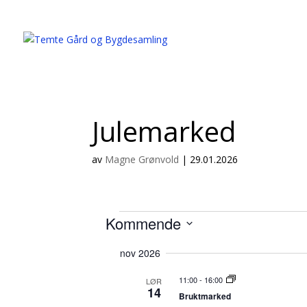
Julemarked
av
Magne Grønvold
|
29.01.2026
Arrangementer
Kommende
S
nov 2026
e
l
11:00
-
16:00
LØR
e
14
Bruktmarked
c