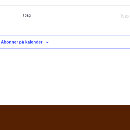
I dag
Nex
A
Abonner på kalender