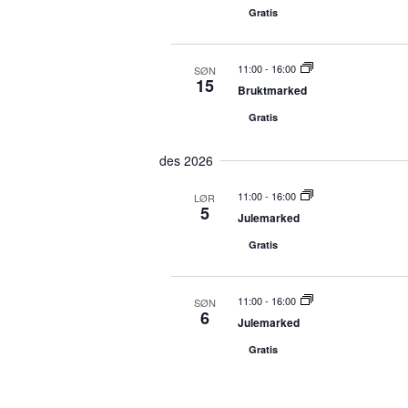
t
Gratis
d
a
t
11:00
-
16:00
SØN
15
e
Bruktmarked
.
Gratis
des 2026
11:00
-
16:00
LØR
5
Julemarked
Gratis
11:00
-
16:00
SØN
6
Julemarked
Gratis