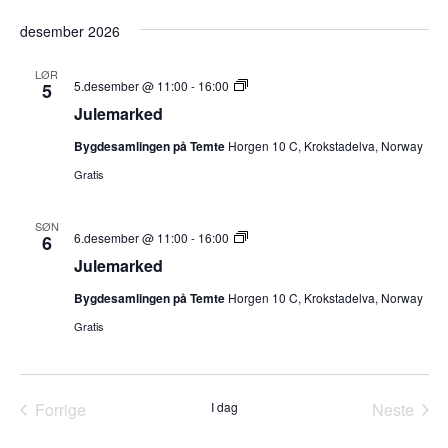
desember 2026
LØR
Julemarked
5.desember @ 11:00
-
16:00
5
Julemarked
Bygdesamlingen på Temte
Horgen 10 C, Krokstadelva, Norway
Gratis
SØN
Julemarked
6.desember @ 11:00
-
16:00
6
Julemarked
Bygdesamlingen på Temte
Horgen 10 C, Krokstadelva, Norway
Gratis
Forrige
I dag
Neste
Arrangementer
Arrang