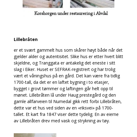
Lillebråten
er et svært gammelt hus som skårer høyt både når det
gjelder alder og autentisitet. Slike hus er etter hvert blitt
skjeldne, og Tranggata er antakelig det eneste i sitt
slag i Eiker. Huset er SEFRAK-registrert og har trolig
vært et våningshus på en gård. Det kan være fra tidlig
1700-tall, da det er en laftet bygning i to etasjer,
bygget i grovt tømmer og laftingen går helt opp til
mønet. Lillebråten lå under Haug prestegård og den
gamle allfarveien til Numedal gikk rett forbi Lillebråten,
dette var et hus ved siden av en «riksvei» på 1700-
tallet. Et kart fra 1847 viser dette tydelig. En av eierne
av Lillebråten drev med vask og strykning av tøy.